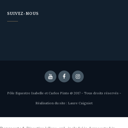
SUIVEZ-NOUS
W
or
dP
re
ss
pl
ug
Pôle Equestre Isabelle et Carlos Pinto @ 2017 - Tous droits réservés -
in
w
Réalisation du site : Laure Caigniet
pt
ea
m.