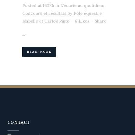
Posted at 16:12h
in
L'écurie au quotidien
,
Concours et résultats
by
Pôle équestre
Isabelle et Carlos Pinto
6
Likes
Share
...
READ MORE
CONTACT