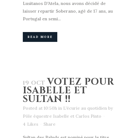
Lusitanos D'Atela, nous avons décidé de
laisser repartir Soberano, agé de 17 ans, au
Portugal en semi...
READ MORE
VOTEZ POUR
19 OCT
ISABELLE ET
SULTAN !!
Posted at 10:50h
in
L'écurie au quotidien
by
Pôle équestre Isabelle et Carlos Pinto
4
Likes
Share
Sultan des Paluds est nominé pour le titre