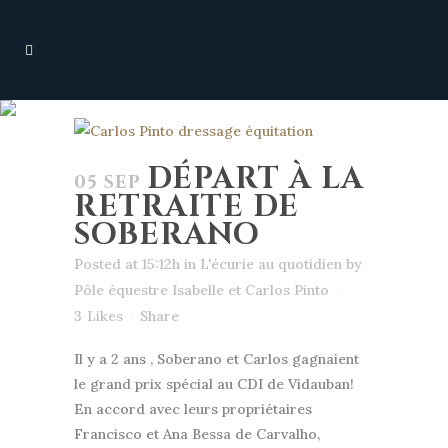
DÉPART À LA
05 SEP
RETRAITE DE
SOBERANO
Posted at 15:12h
in
L'écurie au quotidien
by
Pôle équestre Isabelle et Carlos Pinto
3
Likes
Share
Il y a 2 ans , Soberano et Carlos gagnaient
le grand prix spécial au CDI de Vidauban!
En accord avec leurs propriétaires
Francisco et Ana Bessa de Carvalho,